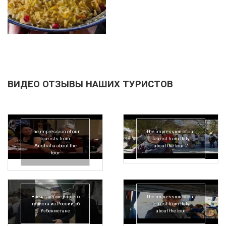
ВИДЕО ОТЗЫВЫ НАШИХ ТУРИСТОВ
The impression of our
The impression of our
tourists from
tourist from Italy
Australia about the
about the tour 2
tour
Впечатление нашего
The impression of our
туриста из России об
tourist from Italy
Узбекистане
about the tour