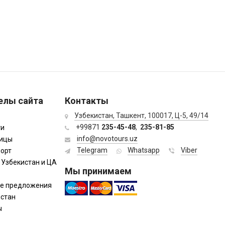
елы сайта
Контакты
Узбекистан, Ташкент, 100017, Ц-5, 49/14
+99871
235-45-48
,
235-81-85
ти
info@novotours.uz
ницы
Telegram
Whatsapp
Viber
орт
 Узбекистан и ЦА
Мы принимаем
ие предложения
истан
ы