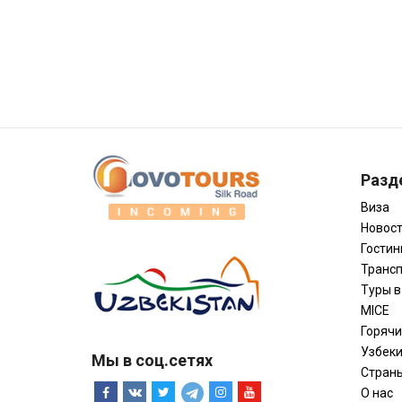
Разд
Виза
Новос
Гости
Трансп
Туры в
MICE
Горяч
Узбек
Мы в соц.сетях
Стран
О нас