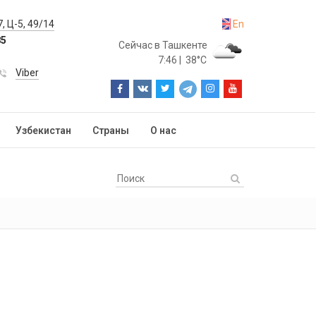
, Ц-5, 49/14
En
85
Сейчас в Ташкенте
7:46
|
38°C
Viber
Узбекистан
Страны
О нас