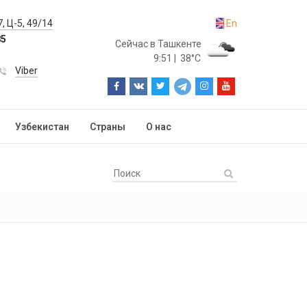
, Ц-5, 49/14
En
85
Сейчас в Ташкенте
9:51
|
38°C
Viber
Узбекистан
Страны
О нас