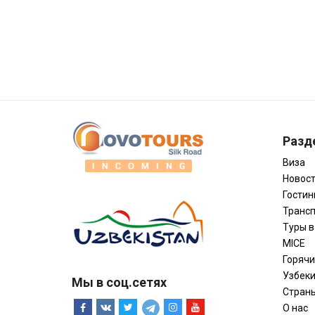
Разд
Виза
Новос
Гости
Трансп
Туры в
MICE
Горяч
Узбек
Мы в соц.сетях
Стран
О нас