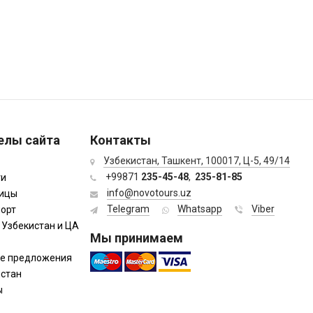
елы сайта
Контакты
Узбекистан, Ташкент, 100017, Ц-5, 49/14
+99871
235-45-48
,
235-81-85
ти
info@novotours.uz
ницы
Telegram
Whatsapp
Viber
орт
 Узбекистан и ЦА
Мы принимаем
ие предложения
истан
ы