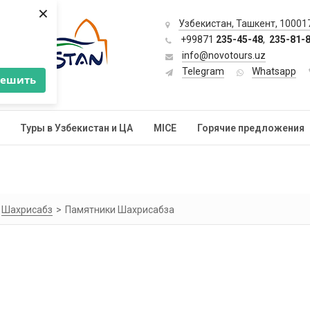
×
Узбекистан, Ташкент, 100017
+99871
235-45-48
,
235-81-
info@novotours.uz
Telegram
Whatsapp
решить
Туры в Узбекистан и ЦА
MICE
Горячие предложения
Шахрисабз
Памятники Шахрисабза