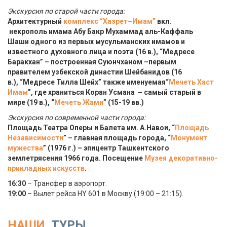
Экскурсия по старой части города:
Архитектурный
комплекс “Хазрет–Имам”
вкл.
некрополь имама Абу Бакр Мухаммад аль-Каффаль
Шаши одного из первых мусульманских имамов и
известного духовного лица и поэта (16 в.), “Медресе
Баракхан” – построенная Суюнчханом –первым
правителем узбекской династии Шейбанидов (16
в.), “Медресе Тилла Шейх” также именуемая“
Мечеть Хаст
Имам
”, где храниться Коран Усмана – самый старый в
мире (19 в.), “
Мечеть Жами
” (15-19 вв.)
Экскурсия по современной части города:
Площадь Театра Оперы и Балета им. А.Навои, “
Площадь
Независимости
” – главная площадь города, “
Монумент
мужества
” (1976 г.) – эпицентр Ташкентского
землетрясения 1966 года. Посещение
Музея декоративно-
прикладных искусств
.
16:30
– Трансфер в аэропорт.
19:00
– Вылет рейса HY 601 в Москву (19:00 – 21:15).
НАШИ
ТУРЫ