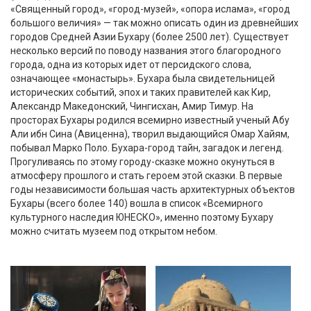
«Священный город», «город-музей», «опора ислама», «город
большого величия» — так можно описать один из древнейших
городов Средней Азии Бухару (более 2500 лет). Существует
несколько версий по поводу названия этого благородного
города, одна из которых идет от персидского слова,
означающее «монастырь». Бухара была свидетельницей
исторических событий, эпох и таких правителей как Кир,
Александр Македонский, Чингисхан, Амир Тимур. На
просторах Бухары родился всемирно известный ученый Абу
Али ибн Сина (Авиценна), творил выдающийся Омар Хайям,
побывал Марко Поло. Бухара-город тайн, загадок и легенд.
Прогуливаясь по этому городу-сказке можно окунуться в
атмосферу прошлого и стать героем этой сказки. В первые
годы независимости большая часть архитектурных объектов
Бухары (всего более 140) вошла в список «Всемирного
культурного наследия ЮНЕСКО», именно поэтому Бухару
можно считать музеем под открытом небом.