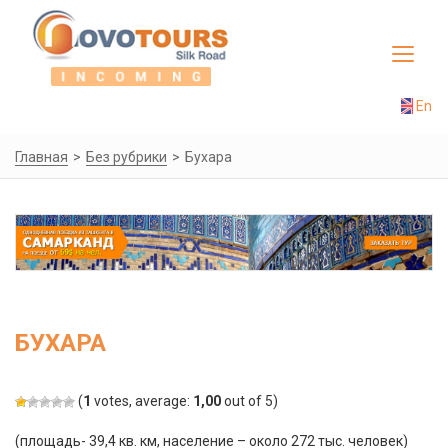
Toggle
navigat
En
Главная
Без рубрики
Бухара
БУХАРА
(
1
votes, average:
1,00
out of 5)
(площадь- 39,4 кв. км, население – около 272 тыс. человек)